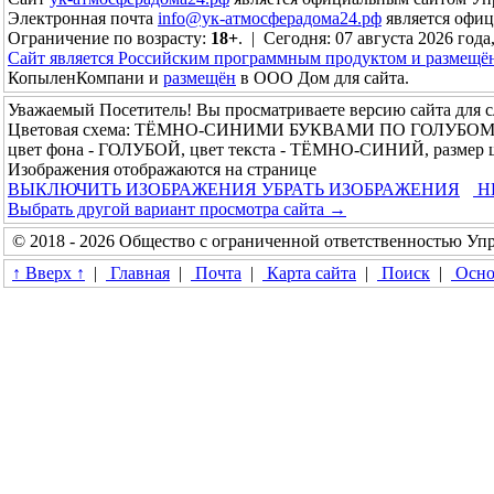
Электронная почта
info@ук-атмосферадома24.рф
является офи
Ограничение по возрасту:
18+
. | Сегодня: 07 августа 2026 года
Сайт является Российским программным продуктом и размещё
КопыленКомпани и
размещён
в ООО Дом для сайта.
Уважаемый Посетитель! Вы просматриваете версию сайта для 
Цветовая схема: ТЁМНО-СИНИМИ БУКВАМИ ПО ГОЛУБО
цвет фона - ГОЛУБОЙ, цвет текста - ТЁМНО-СИНИЙ, размер
Изображения отображаются на странице
ВЫКЛЮЧИТЬ ИЗОБРАЖЕНИЯ
УБРАТЬ ИЗОБРАЖЕНИЯ
Н
Выбрать другой вариант просмотра сайта →
© 2018 - 2026 Общество с ограниченной ответственностью У
↑ Вверх ↑
|
Главная
|
Почта
|
Карта сайта
|
Поиск
|
Осно