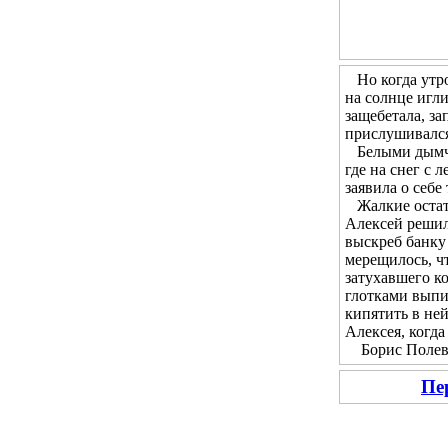
Но когда утром
на солнце игл
защебетала, за
прислушивался 
Белыми дымчат
где на снег с 
заявила о себе
Жалкие остатк
Алексей решил 
выскреб банку 
мерещилось, чт
затухавшего ко
глотками выпи
кипятить в не
Алексея, когда
Борис Полевой
Пе