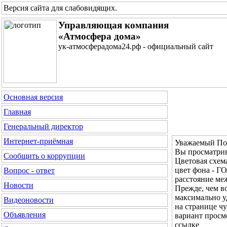
Версия сайта для слабовидящих
.
Управляющая компания
«Атмосфера дома»
ук-атмосферадома24.рф - официальный сайт
Основная версия
Главная
Генеральный директор
Интернет-приёмная
Уважаемый Пос
Вы просматрив
Сообщить о коррупции
Цветовая с
цвет фона - 
Вопрос - ответ
расстояние м
Новости
Прежде, чем во
максимально у
Видеоновости
на странице ч
Объявления
вариант просм
ссылке