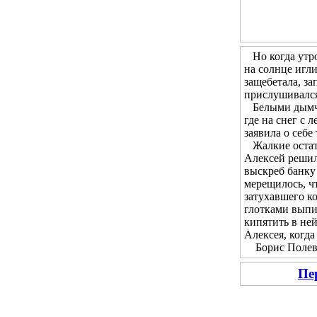
Но когда утром
на солнце игл
защебетала, за
прислушивался 
Белыми дымчат
где на снег с 
заявила о себе
Жалкие остатк
Алексей решил 
выскреб банку 
мерещилось, чт
затухавшего ко
глотками выпи
кипятить в не
Алексея, когда
Борис Полевой
Пе