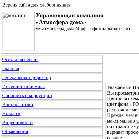
Версия сайта для слабовидящих
.
Управляющая компания
«Атмосфера дома»
ук-атмосферадома24.рф - официальный сайт
Основная версия
Главная
Генеральный директор
Интернет-приёмная
Уважаемый Пос
Вы просматрив
Сообщить о коррупции
Цветовая с
цвет фона - 
Вопрос - ответ
расстояние м
Новости
Прежде, чем во
максимально у
Видеоновости
на странице ч
Объявления
вариант просм
ссылке