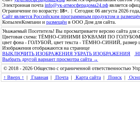
Электронная почта
info@ук-атмосферадома24.рф
является офи
Ограничение по возрасту:
18+
. | Сегодня: 06 августа 2026 года,
Сайт является Российским программным продуктом и размещё
КопыленКомпани и
размещён
в ООО Дом для сайта.
Уважаемый Посетитель! Вы просматриваете версию сайта для 
Цветовая схема: ТЁМНО-СИНИМИ БУКВАМИ ПО ГОЛУБО
цвет фона - ГОЛУБОЙ, цвет текста - ТЁМНО-СИНИЙ, размер
Изображения отображаются на странице
ВЫКЛЮЧИТЬ ИЗОБРАЖЕНИЯ
УБРАТЬ ИЗОБРАЖЕНИЯ
Н
Выбрать другой вариант просмотра сайта →
© 2018 - 2026 Общество с ограниченной ответственностью У
↑ Вверх ↑
|
Главная
|
Почта
|
Карта сайта
|
Поиск
|
Осно