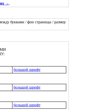
щих →
.
между буквами / фон страницы / размер
АМИ
У:
большой шрифт
большой шрифт
большой шрифт