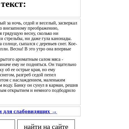
текст:
ый за ночь, седой и веселый, засверкал
его внезапному преображению,
ая грядущую весну, сколько ни
и стрельбы, ни даже гула канонады.
олнце, сыпался с деревьев снег. Кое-
апли. Весна! В это утро она впервые
рытого ароматным салом мяса -
 иначе ему не подняться. Он тщательно
у об ее острые края, но ему
снегом, разгреб седой пепел
потом с наслаждением, маленьким
 воду. Банку он сунул в карман, решив
тным открытием и немного подбодрило
ии для слабовидящих →