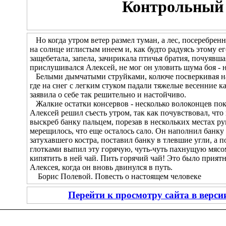
Контрольный 
Но когда утром ветер размел туман, а лес, посеребренн
на солнце иглистым инеем и, как будто радуясь этому 
защебетала, запела, зачирикала птичья братия, почуявш
прислушивался Алексей, не мог он уловить шума боя - н
Белыми дымчатыми струйками, колюче посверкивая на с
где на снег с легким стуком падали тяжелые весенние к
заявила о себе так решительно и настойчиво.
Жалкие остатки консервов - несколько волоконцев пок
Алексей решил съесть утром, так как почувствовал, что
выскреб банку пальцем, порезав в нескольких местах рук
мерещилось, что еще осталось сало. Он наполнил банку 
затухавшего костра, поставил банку в тлевшие угли, а 
глотками выпил эту горячую, чуть-чуть пахнущую мясом
кипятить в ней чай. Пить горячий чай! Это было прия
Алексея, когда он вновь двинулся в путь.
Борис Полевой. Повесть о настоящем человеке
Перейти к просмотру сайта в верс