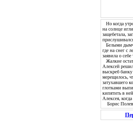
Но когда утром
на солнце игл
защебетала, за
прислушивался 
Белыми дымчат
где на снег с 
заявила о себе
Жалкие остатк
Алексей решил 
выскреб банку 
мерещилось, чт
затухавшего ко
глотками выпи
кипятить в не
Алексея, когда
Борис Полевой
Пе