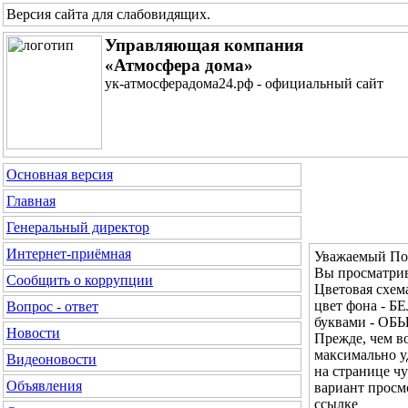
Версия сайта для слабовидящих
.
Управляющая компания
«Атмосфера дома»
ук-атмосферадома24.рф - официальный сайт
Основная версия
Главная
Генеральный директор
Интернет-приёмная
Уважаемый Пос
Вы просматрив
Сообщить о коррупции
Цветовая сх
цвет фона - Б
Вопрос - ответ
буквами - О
Новости
Прежде, чем во
максимально у
Видеоновости
на странице ч
Объявления
вариант просм
ссылке