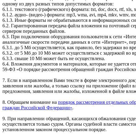
одному из двух разных типов допустимых форматов:
6.1.1. текстового (графического) формата: txt, doc, docx, rtf, xls, xls
6.1.2. аудио- (видео-) формата: mp3, wma, avi, mp4, mkv, wmv, mov
6.1.3. Иные форматы не обрабатываются в информационных с
6.2. Гарантированная передача файла вложения на почтовый се
сервером переданных файлов.
6.3. При подключении оборудования пользователя к сети «Инт
аналогичные скорости передачи данных в сети «Интернет», пер
6.3.1. до 5 Мб осуществляется, как правило, без задержки во вр
6.3.2. от 5 Мб до 10 Мб может осуществляться с задержкой во в
6.3.3. свыше 10 Мб может быть не осуществлена.
6.4. Вложения документов и материалов, которые не удается отп
59-ФЗ «О порядке рассмотрения обращений граждан Российской
7. Если в направленном Вами тексте в форме электронного док
заявления или жалобы, а только ссылку на приложение (файл вл
предложения, заявления или жалобы, изложенной в файле вложе
8. Обращаем внимание на
порядок рассмотрения отдельных обр
граждан Российской Федерации»
.
9. При направлении обращений, касающихся обжалования суде
осуществляется только судом. Органы судебной власти самост
установленном законом процессуальном порядке.