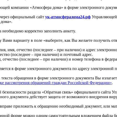
яющей компании «Атмосфера дома» в форме электронного докуме
 через официальный сайт
ук-атмосферадома24.рф
Управляющей 
дома».
 необходимо корректно заполнить анкету.
 Вами варианту в поле «выберите, как Вы желаете получить отв
я, имя, отчество (последнее – при наличии) и адрес электронной
ество (последнее – при наличии) и почтовый адрес.
, отчество (последнее – при наличии) и номер телефона в федер
яется в форме электронного документа по адресу электронной по
а текста обращения в форме электронного документа Вы излагает
рядке рассмотрения обращений граждан Российской Федерации»
.
 безопасности раздела «Обратная связь» официального сайта У
нного документа действует защита от возможного внедрения ви
 вправе приложить к обращению необходимый документ, или мат
ронной форме можно одним самостоятельным вложением файла бе