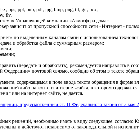
x, pps, ppt, pub, pdf, jpg, bmp, png, tif, gif, pcx;
, flv.
истемах Управляющей компании «Атмосфера дома».
рвер зависит от пропускной способности сети «Интернет» польз
ернет» по выделенным каналам связи с использованием техноло
едача и обработка файла с суммарным размером:
емени;
ремени;
равить (передать и обработать), рекомендуется направлять в соот
 Федерации» почтовой связью, сообщив об этом в тексте обращ
умента, содержащемся в поле ввода текста обращения в форме э
ожение) либо на контент интернет-сайта, в котором содержится 
ния или на интернет-сайте, не даётся.
ащений, предусмотренный ст. 11 Федерального закона от 2 мая
бных решений, необходимо иметь в виду следующее: согласно К
оятельны и действуют независимо от законодательной и исполни