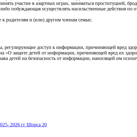
принять участие в азартных играх, заниматься проституцией, б
 либо побуждающая осуществлять насильственные действия по 
к родителям и (или) другим членам семьи;
 регулирующие доступ к информации, причиняющей вред здоров
кона «О защите детей от информации, причиняющей вред их здор
а детей на безопасность от информации, наносящей им психич
025- 2026 гг Щорса 20