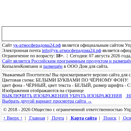
Сайт
ук-атмосферадома24.рф
является официальным сайтом Уп
Электронная почта
info@ук-атмосферадома24.рф
является офи
Ограничение по возрасту:
18+
. | Сегодня: 07 августа 2026 года
Сайт является Российским программным продуктом и размещё
КопыленКомпани и
размещён
в ООО Дом для сайта.
Уважаемый Посетитель! Вы просматриваете версию сайта для 
Цветовая схема: БЕЛЫМИ БУКВАМИ ПО ЧЁРНОМУ ФОНУ:
цвет фона - ЧЁРНЫЙ, цвет текста - БЕЛЫЙ, размер шрифта -
Изображения отображаются на странице
ВЫКЛЮЧИТЬ ИЗОБРАЖЕНИЯ
УБРАТЬ ИЗОБРАЖЕНИЯ
Н
Выбрать другой вариант просмотра сайта →
© 2018 - 2026 Общество с ограниченной ответственностью У
↑ Вверх ↑
|
Главная
|
Почта
|
Карта сайта
|
Поиск
|
Осн