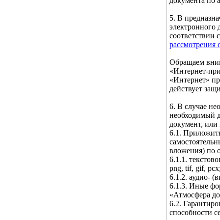
документа по а
5. В предназн
электронного 
соответствии 
рассмотрения 
Обращаем вним
«Интернет-при
«Интернет» пр
действует защ
6. В случае н
необходимый д
документ, или
6.1. Приложит
самостоятельн
вложения) по 
6.1.1. текстовог
png, tif, gif, pcx
6.1.2. аудио- (
6.1.3. Иные ф
«Атмосфера до
6.2. Гарантир
способности с