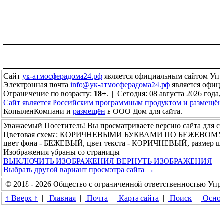
Сайт
ук-атмосферадома24.рф
является официальным сайтом Уп
Электронная почта
info@ук-атмосферадома24.рф
является офи
Ограничение по возрасту:
18+
. | Сегодня: 08 августа 2026 года
Сайт является Российским программным продуктом и размещё
КопыленКомпани и
размещён
в ООО Дом для сайта.
Уважаемый Посетитель! Вы просматриваете версию сайта для 
Цветовая схема: КОРИЧНЕВЫМИ БУКВАМИ ПО БЕЖЕВОМ
цвет фона - БЕЖЕВЫЙ, цвет текста - КОРИЧНЕВЫЙ, размер 
Изображения убраны со страницы
ВЫКЛЮЧИТЬ ИЗОБРАЖЕНИЯ
ВЕРНУТЬ ИЗОБРАЖЕНИЯ
Выбрать другой вариант просмотра сайта →
© 2018 - 2026 Общество с ограниченной ответственностью У
↑ Вверх ↑
|
Главная
|
Почта
|
Карта сайта
|
Поиск
|
Осно