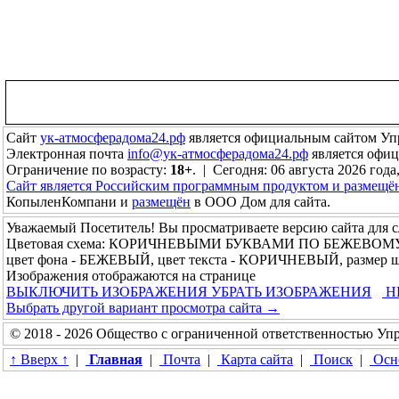
Сайт
ук-атмосферадома24.рф
является официальным сайтом Уп
Электронная почта
info@ук-атмосферадома24.рф
является офи
Ограничение по возрасту:
18+
. | Сегодня: 06 августа 2026 года,
Сайт является Российским программным продуктом и размещё
КопыленКомпани и
размещён
в ООО Дом для сайта.
Уважаемый Посетитель! Вы просматриваете версию сайта для 
Цветовая схема: КОРИЧНЕВЫМИ БУКВАМИ ПО БЕЖЕВОМ
цвет фона - БЕЖЕВЫЙ, цвет текста - КОРИЧНЕВЫЙ, размер 
Изображения отображаются на странице
ВЫКЛЮЧИТЬ ИЗОБРАЖЕНИЯ
УБРАТЬ ИЗОБРАЖЕНИЯ
Н
Выбрать другой вариант просмотра сайта →
© 2018 - 2026 Общество с ограниченной ответственностью У
↑ Вверх ↑
|
Главная
|
Почта
|
Карта сайта
|
Поиск
|
Осно